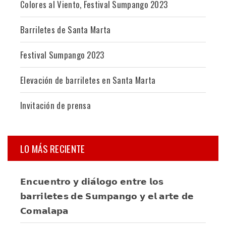
Colores al Viento, Festival Sumpango 2023
Barriletes de Santa Marta
Festival Sumpango 2023
Elevación de barriletes en Santa Marta
Invitación de prensa
LO MÁS RECIENTE
𝗘𝗻𝗰𝘂𝗲𝗻𝘁𝗿𝗼 𝘆 𝗱𝗶𝗮́𝗹𝗼𝗴𝗼 𝗲𝗻𝘁𝗿𝗲 𝗹𝗼𝘀
𝗯𝗮𝗿𝗿𝗶𝗹𝗲𝘁𝗲𝘀 𝗱𝗲 𝗦𝘂𝗺𝗽𝗮𝗻𝗴𝗼 𝘆 𝗲𝗹 𝗮𝗿𝘁𝗲 𝗱𝗲
𝗖𝗼𝗺𝗮𝗹𝗮𝗽𝗮