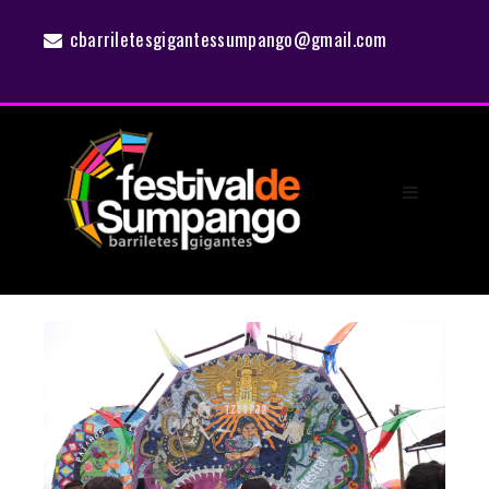
cbarriletesgigantessumpango@gmail.com